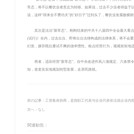
常态，将不以餐饮业者意志为转移。如果说，过去不少业者得益于
说，这样“得来全不费功夫”的“好日子”过到头了，餐饮业发腐败横财
其次是法治“新常态”。刚刚结束的中共十八届四中全会最大看点
(试行)》在内，过去出台、即将出台法律构成的法律体系，将不会
幻觉，摒弃既往屡试不爽的侥幸惯性。检点经营行为，规规矩矩地适
再者，适应经营“新常态”。自中央改进作风八项规定、六条禁令出
知，老老实实地规划转型发展，走亲民路线。
前の記事：
工资集体协商，是指职工代表与企业代表依法就企业内
次へ：なし
関連勧告：