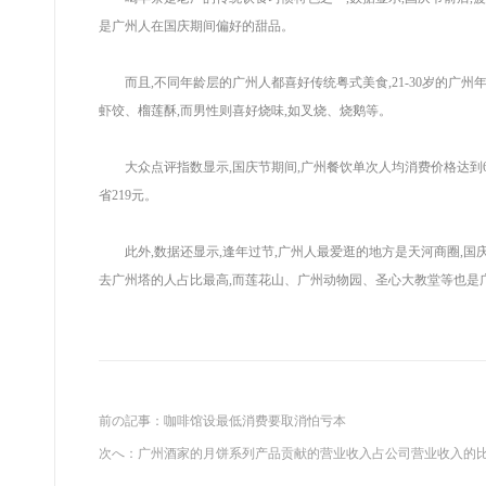
是广州人在国庆期间偏好的甜品。
而且,不同年龄层的广州人都喜好传统粤式美食,21-30岁的广州年
虾饺、榴莲酥,而男性则喜好烧味,如叉烧、烧鹅等。
大众点评指数显示,国庆节期间,广州餐饮单次人均消费价格达到69
省219元。
此外,数据还显示,逢年过节,广州人最爱逛的地方是天河商圈,国庆
去广州塔的人占比最高,而莲花山、广州动物园、圣心大教堂等也是
前の記事：
咖啡馆设最低消费要取消怕亏本
次へ：
广州酒家的月饼系列产品贡献的营业收入占公司营业收入的比例