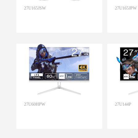
27U165JSW
27U165JPW
27U60HPW
27U144P