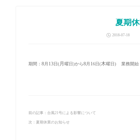
夏期休
2018-07-18
8
13
月
8
1
木
期間：
月
日
(
曜日
)から
月
6日(
曜日
)
業務開始
前の記事：
台風21号による影響について
次：
夏期休業のお知らせ