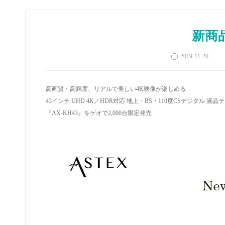
新商
2019-11-20
高画質・高輝度、リアルで美しい
4K
映像が楽しめる
43
インチ
UHD 4K
／
HDR
対応 地上・
BS
・
110
度
CS
デジタル 液晶
『
AX-KH43
』をゲオで
2,000
台限定発売