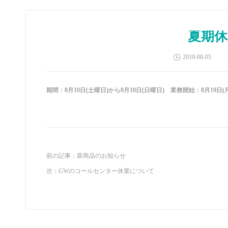
夏期休
2019-08-05
期間：
8
月
10
日
(
土曜日
)
から
8
月
18
日
(
日曜日
)
業務開始：
8
月
19
日
(
前の記事：
新商品のお知らせ
次：
GWのコールセンター休業について