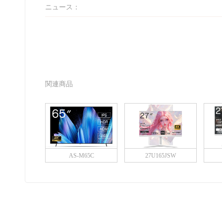
ニュース：
関連商品
AS-M65C
27U165JSW