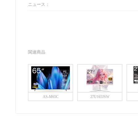
ニュース：
関連商品
AS-M65C
27U165JSW