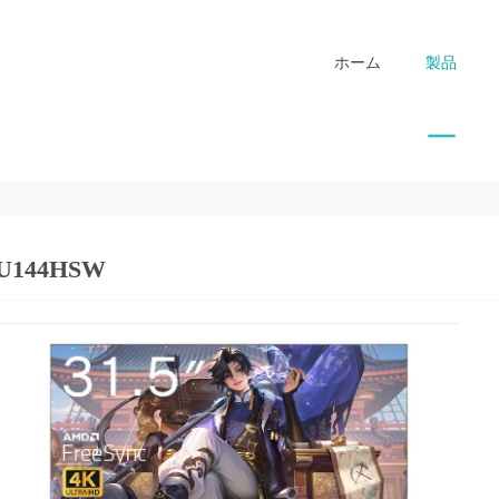
ホーム
製品
5U144HSW