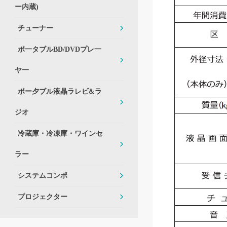
ー内蔵)
チューナー
ポ一タブルBD/DVDプレ一
ヤ一
ポー夕ブル液晶ラレビ&ラ
ジオ
冷蔵庫・冷凍庫・ワインセ
ラー
システムコンポ
プロジェクター