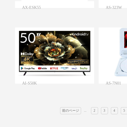
AX-ESK55
AS-323W
AI-S50K
AS-7N01
前のページ
...
2
3
4
5