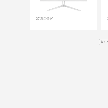
27U60HPW
前の