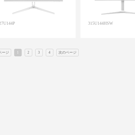
27U144P
315U144HSW
ページ
1
2
3
4
次のページ